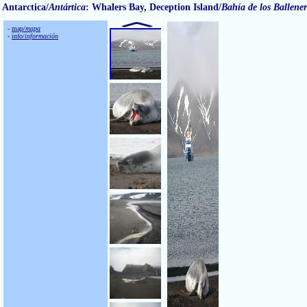
Antarctica/
Antártica
: Whalers Bay, Deception Island/
Bahía de los Ballene
-
map/
mapa
-
info/
información