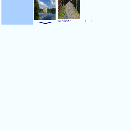
© MirAd
1 : 11