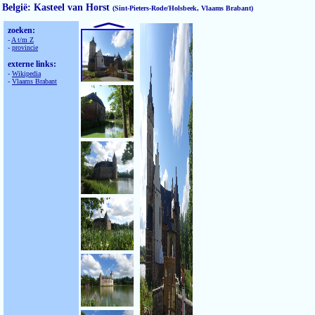
België: Kasteel van Horst
(Sint-Pieters-Rode/Holsbeek, Vlaams Brabant)
zoeken:
-
A t/m Z
-
provincie
externe links:
-
Wikipedia
-
Vlaams Brabant