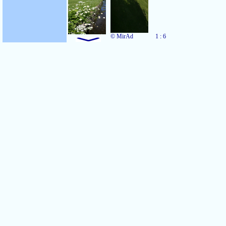
© MirAd
1 : 6