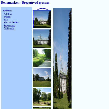
Denemarken: Bregentved
(Sjælland)
zoeken:
-
A t/m Z
-
gebied
-
reis
externe links:
-
Bregentved
-
Wikipedia