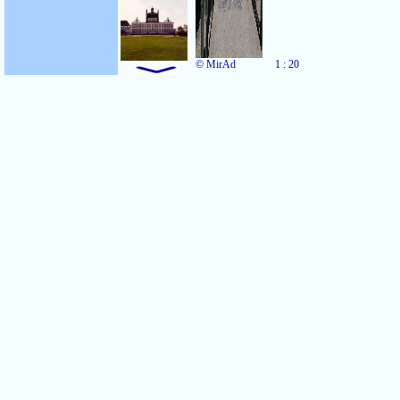
© MirAd
1 : 20