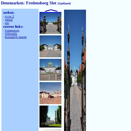
Denemarken: Fredensborg Slot
(Sjælland)
zoeken:
-
A t/m Z
-
gebied
-
reis
externe links:
-
Fredensborg
-
Wikipedia
-
Koninklijk bezoek