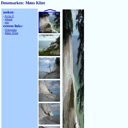
Denemarken: Møns Klint
zoeken:
-
A t/m Z
-
gebied
-
reis
externe links:
-
Wikipedia
-
Møns Klint