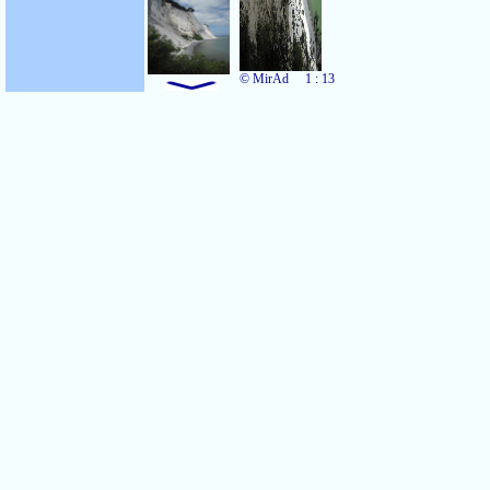
© MirAd
1 : 13