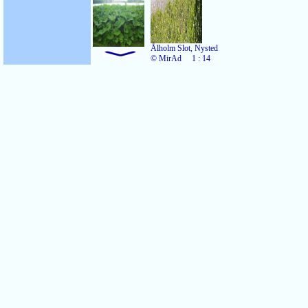
Ålholm Slot, Nysted
© MirAd
1 : 14