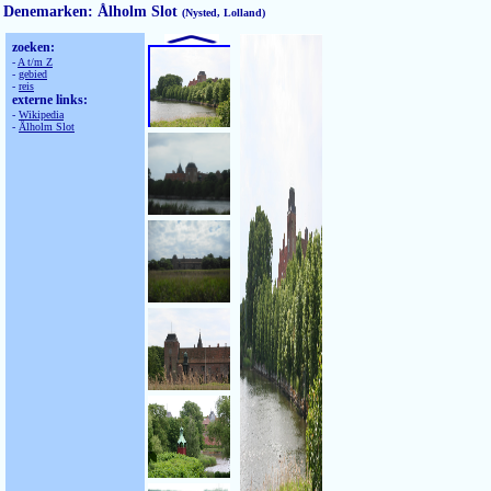
Denemarken: Ålholm Slot
(Nysted, Lolland)
zoeken:
-
A t/m Z
-
gebied
-
reis
externe links:
-
Wikipedia
-
Ålholm Slot