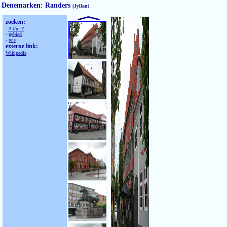
Denemarken: Randers
(Jyllan)
zoeken:
-
A t/m Z
-
gebied
-
reis
externe link:
Wikipedia