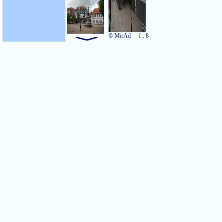
© MirAd
1 : 8