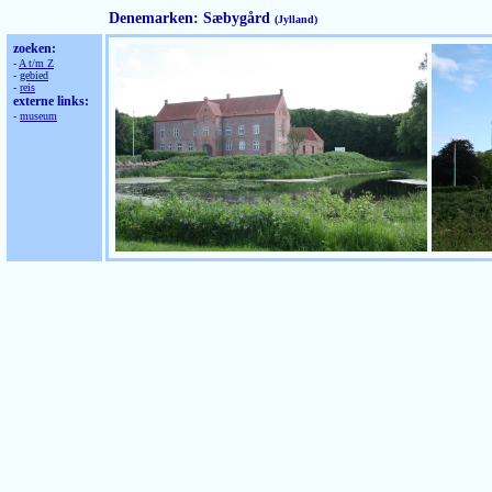
Denemarken: Sæbygård
(Jylland)
zoeken:
-
A t/m Z
-
gebied
-
reis
externe links:
-
museum