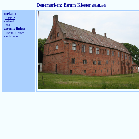
Denemarken: Esrum Kloster
(Sjælland)
zoeken:
-
A t/m Z
-
gebied
-
reis
externe links:
-
Esrum Kloster
-
Wikipedia