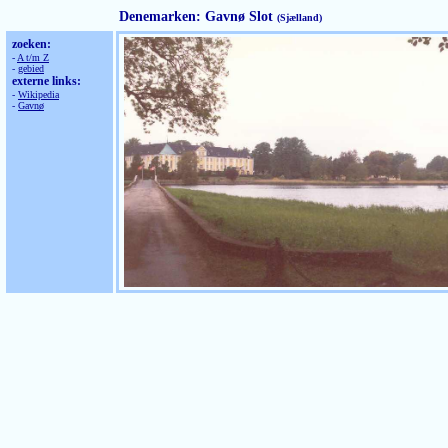
Denemarken: Gavnø Slot
(Sjælland)
zoeken:
-
A t/m Z
-
gebied
externe links:
-
Wikipedia
-
Gavnø