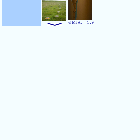
© MirAd
1 : 9