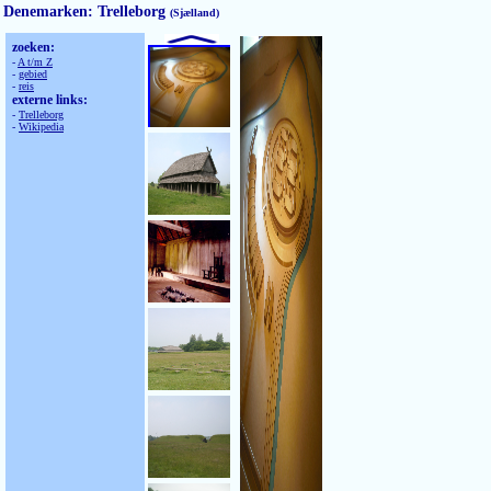
Denemarken: Trelleborg
(Sjælland)
zoeken:
-
A t/m Z
-
gebied
-
reis
externe links:
-
Trelleborg
-
Wikipedia