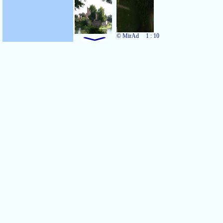
© MirAd
1 : 10