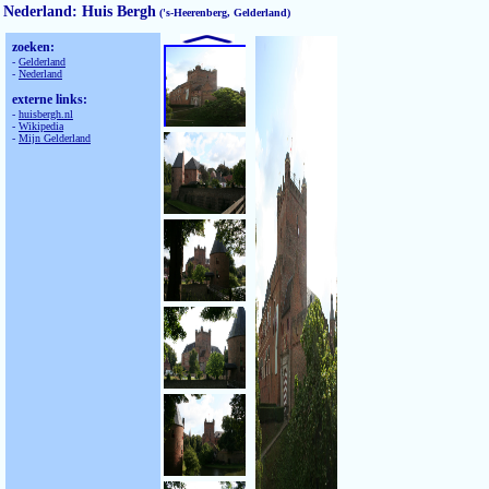
Nederland: Huis Bergh
('s-Heerenberg, Gelderland)
zoeken:
-
Gelderland
-
Nederland
externe links:
-
huisbergh.nl
-
Wikipedia
-
Mijn Gelderland