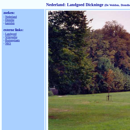
Nederland: Landgoed Dickninge
(De Wolden, Drenth
zoeken:
-
Nederland
-
Drenthe
-
kastelen
externe links:
-
Landgoed
-
Wikipedia
-
Buitenplaats
-
NKS