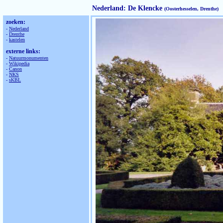
Nederland: De Klencke
(Oosterhesselen, Drenthe)
zoeken:
-
Nederland
-
Drenthe
-
kastelen
externe links:
-
Natuurmonumenten
-
Wikipedia
-
Canon
-
NKS
-
sKBL