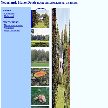
Nederland: Huize Dorth
(Kring van Dorth/Lochem, Gelderland)
zoeken:
-
Gelderland
-
Nederland
externe links:
-
Natuurmonumenten
-
Wikipedia
-
Mijn Gelderland