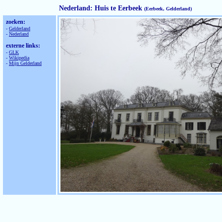
Nederland: Huis te Eerbeek
(Eerbeek, Gelderland)
zoeken:
-
Gelderland
-
Nederland
externe links:
-
GLK
-
Wikipedia
-
Mijn Gelderland