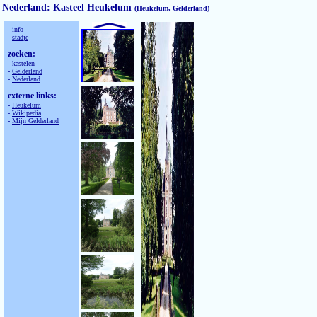
Nederland: Kasteel Heukelum
(Heukelum, Gelderland)
-
info
-
stadje
zoeken:
-
kastelen
-
Gelderland
-
Nederland
externe links:
-
Heukelum
-
Wikipedia
-
Mijn Gelderland