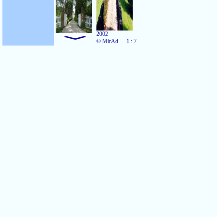
2002
© MirAd
1 : 7