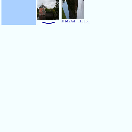
© MirAd
1 : 13