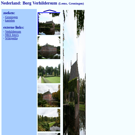
Nederland:
Borg Verhildersum
(Leens, Groningen)
zoeken:
-
Groningen
-
kastelen
externe links:
-
Verhildersum
-
NKS foto's
-
Wikipedia