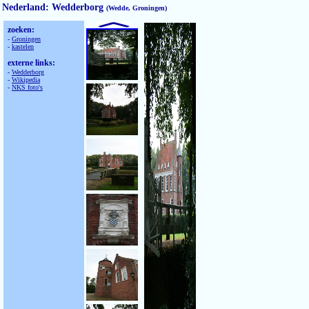
Nederland:
Wedderborg
(Wedde, Groningen)
zoeken:
-
Groningen
-
kastelen
externe links:
-
Wedderborg
-
Wikipedia
-
NKS foto's