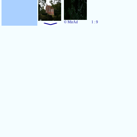
© MirAd
1 : 9