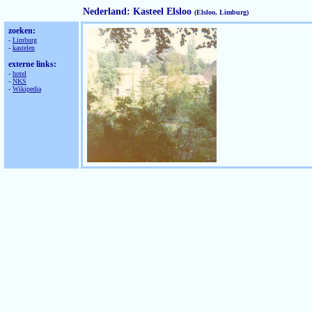
Nederland: Kasteel Elsloo
(Elsloo, Limburg)
zoeken:
-
Limburg
-
kastelen
externe links:
-
hotel
-
NKS
-
Wikipedia