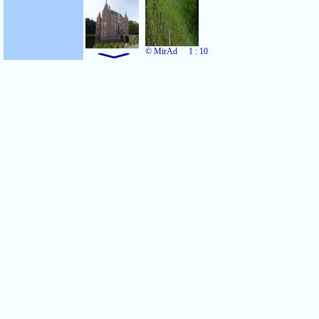
© MirAd
1 : 10