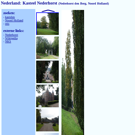
Nederland: Kasteel Nederhorst
(Nederhorst den Berg, Noord Holland)
zoeken:
-
kastelen
-
Noord Holland
-
reis
externe links:
-
Nederhorst
-
Wikipedia
-
NKS