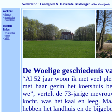
Nederland: Landgoed & Havezate Boxbergen
(Olst, Overijssel)
zoeken:
-
thema
-
provincies
-
Nederland
externe
links:
-
Wikipedia
-
canon
-
NKS
De Woelige geschiedenis 
“Al 52 jaar woon ik met veel ple
met haar gezin het koetshuis b
we”, vertelt de 73-jarige mevro
kocht, was het kaal en leeg. Ma
hebben het landhuis en de bijgebo