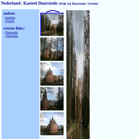
Nederland: Kasteel Duurstede
(Wijk bij Duurstede, Utrecht)
zoeken:
-
kastelen
-
Utrecht
externe links:
-
Duurstede
-
Wikipedia