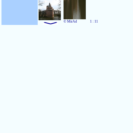
© MirAd
1 : 11