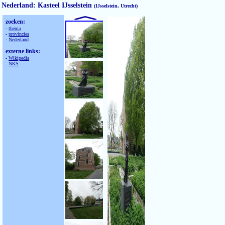
Nederland: Kasteel IJsselstein
(IJsselstein, Utrecht)
zoeken:
-
thema
-
provincies
-
Nederland
externe links:
-
Wikipedia
-
NKS