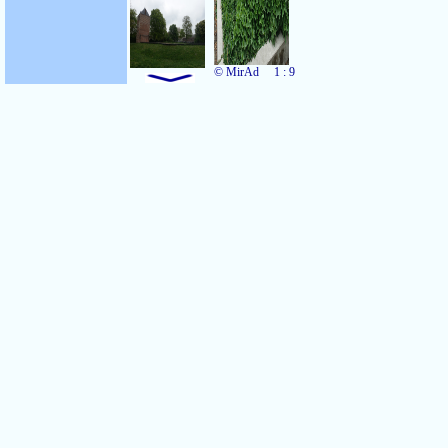
© MirAd
1 : 9