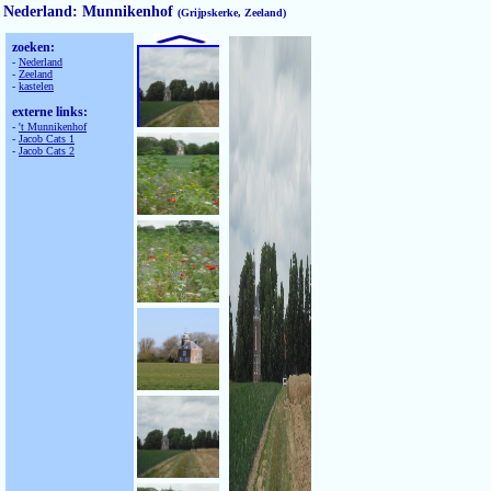
Nederland: Munnikenhof
(Grijpskerke, Zeeland)
zoeken:
-
Nederland
-
Zeeland
-
kastelen
externe links:
-
't Munnikenhof
-
Jacob Cats 1
-
Jacob Cats 2